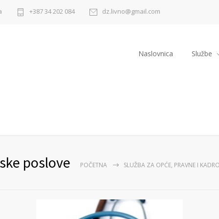
a
+387 34 202 084
dz.livno@gmail.com
Naslovnica
Službe
vske poslove
POČETNA
SLUŽBA ZA OPĆE, PRAVNE I KADR