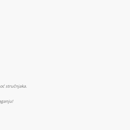
oć stručnjaka.
aganju!