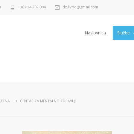
a
+387 34 202 084
dz.livno@gmail.com
Naslovnica
Službe
ČETNA
CENTAR ZA MENTALNO ZDRAVLJE